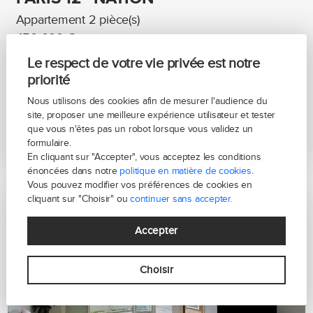
Appartement 2 pièce(s)
450 000 €
honoraires inclus
Le respect de votre vie privée est notre
priorité
41m²
1 chambre(s)
Nous utilisons des cookies afin de mesurer l'audience du
site, proposer une meilleure expérience utilisateur et tester
En voir plus
que vous n'êtes pas un robot lorsque vous validez un
formulaire.
En cliquant sur "Accepter", vous acceptez les conditions
énoncées dans notre
politique en matière de cookies
.
Vous pouvez modifier vos préférences de cookies en
cliquant sur "Choisir" ou
continuer sans accepter.
Accepter
Choisir