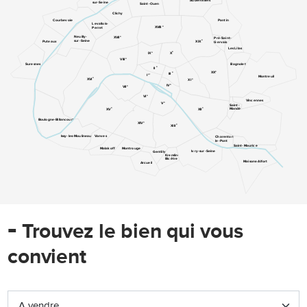
Aubervilliers
sur-Seine
Saint-Ouen
Clichy
Pantin
Courbevoie
Levallois-
e
XVIII
Perret
e
Neuilly-
XVII
Pré-Saint-
e
sur-Seine
XIX
Puteaux
Gervais
Les Lilas
e
e
IX
X
e
VIII
Suresnes
Bagnolet
e
II
e
XX
e
III
er
I
Montreuil
e
XVI
e
XI
e
IV
e
VII
e
VI
Vincennes
e
V
Saint-
e
e
Mandé
XV
XII
Boulogne-Billancourt
e
XIV
e
XIII
Issy-les-Moulineaux
Vanves
Charenton-
le-Pont
Saint-Maurice
Malakoff
Montrouge
Ivry-sur-Seine
Gentilly
Kremlin-
Bicêtre
Maisons-Alfort
Arcueil
-
Trouvez le bien qui vous
convient