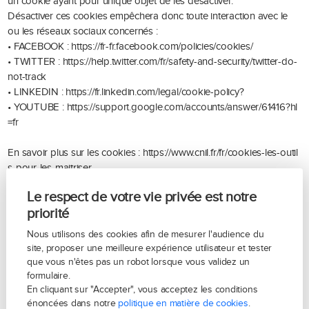
un cookie ayant pour unique objet de les désactiver.
Désactiver ces cookies empêchera donc toute interaction avec le
ou les réseaux sociaux concernés :
• FACEBOOK :
https://fr-fr.facebook.com/policies/cookies/
• TWITTER :
https://help.twitter.com/fr/safety-and-security/twitter-do-
not-track
• LINKEDIN :
https://fr.linkedin.com/legal/cookie-policy?
• YOUTUBE :
https://support.google.com/accounts/answer/61416?hl
=fr
En savoir plus sur les cookies :
https://www.cnil.fr/fr/cookies-les-outil
s-pour-les-maitriser
A titre d'exemple, pour bloquer Google Analytics, vous pouvez
Le respect de votre vie privée est notre
prendre connaissance de la page web de Google
ici
(afin de
priorité
bloquer à votre propre initiative tout traçage mené par un site web
employant cet outil).
Nous utilisons des cookies afin de mesurer l'audience du
site, proposer une meilleure expérience utilisateur et tester
que vous n'êtes pas un robot lorsque vous validez un
Préférences des cookies
formulaire.
En cliquant sur "Accepter", vous acceptez les conditions
Messagerie :
énoncées dans notre
politique en matière de cookies
.