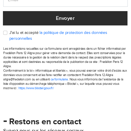
Envoyer
J'ai lu et accepté
la politique de protection des données
personnelles
Les informations recueillies sur ce formulaire sont enregistrées dans un fichier informatisé par
Fredélion Paris 12 Aligre pour gérer votre demande de contact. Elles sont conservées pour la
durée nécessaire à la gestion de la relation client dans le respect des prescriptions légales
applicables et sont destinées au responsable de la publication de ce site : Fredélion Paris 12
Aligre.
Conformément à la loi « informatique et libertés », vous pouvez exercer votre droit d'accès aux
données vous concernant et les faire rectifier en contactant Fredélion Paris 12 Aligre
aligre@fredelion.com ou en utilisant
ce formulaire
. Nous vous informons de l’existence de la
liste d'opposition au démarchage téléphonique « Bloctel », sur laquelle vous pouvez vous
inscrire ici :
https://www.bloctel.gouv.fr/
-
Restons en contact
Suivez-nous sur les réseaux sociaux