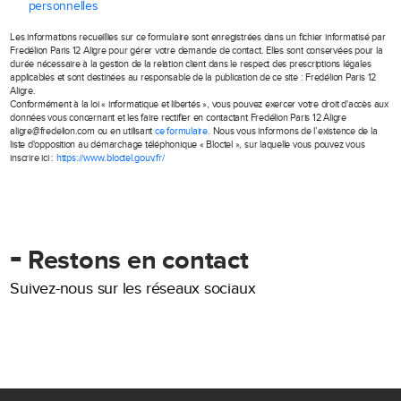
personnelles
Les informations recueillies sur ce formulaire sont enregistrées dans un fichier informatisé par
Fredélion Paris 12 Aligre pour gérer votre demande de contact. Elles sont conservées pour la
durée nécessaire à la gestion de la relation client dans le respect des prescriptions légales
applicables et sont destinées au responsable de la publication de ce site : Fredélion Paris 12
Aligre.
Conformément à la loi « informatique et libertés », vous pouvez exercer votre droit d'accès aux
données vous concernant et les faire rectifier en contactant Fredélion Paris 12 Aligre
aligre@fredelion.com ou en utilisant
ce formulaire
. Nous vous informons de l’existence de la
liste d'opposition au démarchage téléphonique « Bloctel », sur laquelle vous pouvez vous
inscrire ici :
https://www.bloctel.gouv.fr/
-
Restons en contact
Suivez-nous sur les réseaux sociaux