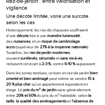
Rez-de-jardin : entre valorisation et
vigilance
Une décote limitée, voire une surcote
selon les cas
Historiquement, les rez-de-chaussée souffraient
d’une
décote
liée à une
moindre luminosité
,
des
nuisances
, et un
risque de cambriolage
accru
(supérieur de
27% à la moyenne nationale
).
Toutefois, les
rez-de-jardin modernes
,
souvent
surélevés
,
sécurisés
et
sans vis-à-vis
,
réduisent cet écart à
2-3 %
, contre
6-10 %
auparavant.
Dans les zones tendues, un bien en rez-de-jardin
bien
orienté et bien aménagé
peut même se vendre
15 à
20 % plus cher
qu’un appartement équivalent en
étage. Le
prix du m² de jardin
varie généralement
entre
20% et 50%
du prix du m² habitable, selon
la
taille
,
la qualité des aménagements
et
l’absence de