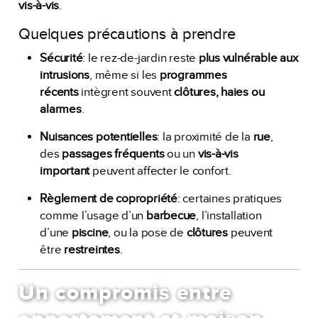
vis-à-vis
.
Quelques précautions à prendre
Sécurité
: le rez-de-jardin reste
plus vulnérable aux
intrusions
, même si les
programmes
récents
intègrent souvent
clôtures, haies ou
alarmes
.
Nuisances potentielles
: la proximité de la
rue
,
des
passages fréquents
ou un
vis-à-vis
important
peuvent affecter le confort.
Règlement de copropriété
: certaines pratiques
comme l’usage d’un
barbecue
, l’installation
d’une
piscine
, ou la pose de
clôtures
peuvent
être
restreintes
.
Un compromis entre