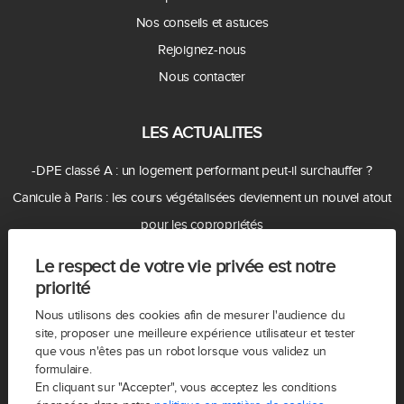
Nos conseils et astuces
Rejoignez-nous
Nous contacter
LES ACTUALITES
-DPE classé A : un logement performant peut-il surchauffer ?
Canicule à Paris : les cours végétalisées deviennent un nouvel atout
pour les copropriétés
- Amendes records : peut-on encore faire du Airbnb facilement à
Le respect de votre vie privée est notre
Paris ?
priorité
Canicule : les aménagements qui valorisent aujourd'hui un bien
Nous utilisons des cookies afin de mesurer l'audience du
immobilier à Paris
site, proposer une meilleure expérience utilisateur et tester
que vous n'êtes pas un robot lorsque vous validez un
- Qui est la « brigade du logement » installée par le nouveau maire
formulaire.
de Paris ?
En cliquant sur "Accepter", vous acceptez les conditions