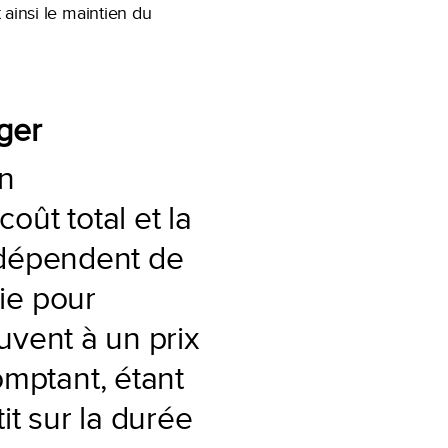
 ainsi le maintien du
ager
un
oût total et la
s dépendent de
tie pour
uvent à un prix
mptant, étant
it sur la durée