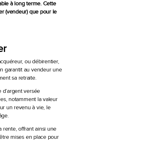
able à long terme. Cette
ier (vendeur) que pour le
er
cquéreur, ou débirentier,
on garantit au vendeur une
ent sa retraite.
e d’argent versée
ères, notamment la valeur
ur un revenu à vie, le
âge.
 rente, offrant ainsi une
t être mises en place pour