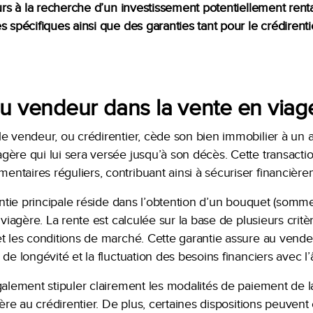
eurs à la recherche d’un investissement potentiellement rent
s spécifiques ainsi que des garanties tant pour le crédirent
du vendeur dans la vente en viag
e vendeur, ou crédirentier, cède son bien immobilier à un a
gère qui lui sera versée jusqu’à son décès. Cette transacti
taires réguliers, contribuant ainsi à sécuriser financièrem
rantie principale réside dans l’obtention d’un bouquet (somm
 viagère. La rente est calculée sur la base de plusieurs crit
t les conditions de marché. Cette garantie assure au vende
de longévité et la fluctuation des besoins financiers avec l’
galement stipuler clairement les modalités de paiement de la
cière au crédirentier. De plus, certaines dispositions peuven