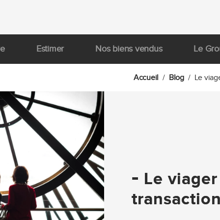
re
Estimer
Nos biens vendus
Le Gr
Accueil
Blog
Le viag
-
Le viager 
transactio